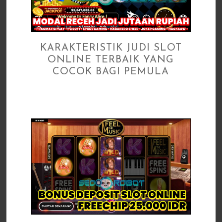
KARAKTERISTIK JUDI SLOT
ONLINE TERBAIK YANG
COCOK BAGI PEMULA