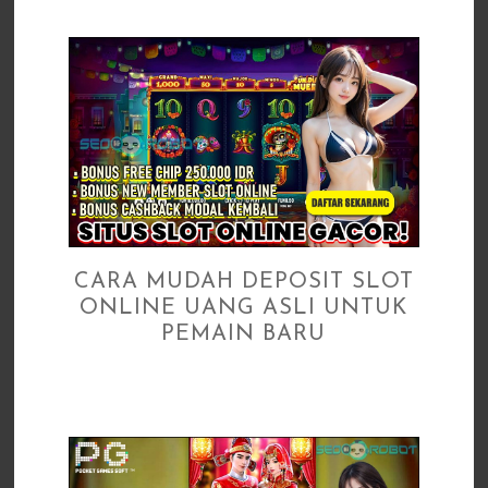
CARA MUDAH DEPOSIT SLOT
ONLINE UANG ASLI UNTUK
PEMAIN BARU