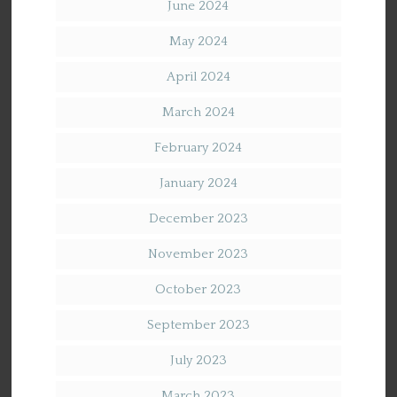
June 2024
May 2024
April 2024
March 2024
February 2024
January 2024
December 2023
November 2023
October 2023
September 2023
July 2023
March 2023