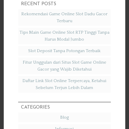
RECENT POSTS
Rekomendasi Game Online Slot Dadu Gacor
Terbaru
Tips Main Game Online Slot RTP Tinggi Tanpa
Harus Modal Jumbo
Slot Deposit Tanpa Potongan Terbaik
Fitur Unggulan dari Situs Slot Game Online
Gacor yang Wajib Diketahui
Daftar Link Slot Online Terpercaya, Ketahui
Sebelum Terjun Lebih Dalam
CATEGORIES
Blog
Informasi