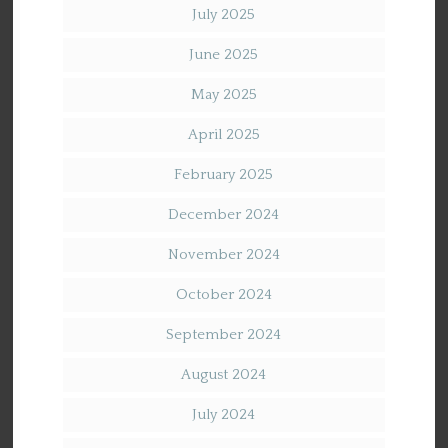
July 2025
June 2025
May 2025
April 2025
February 2025
December 2024
November 2024
October 2024
September 2024
August 2024
July 2024