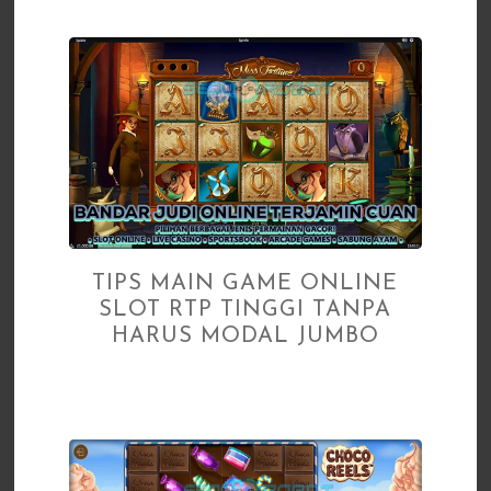
TIPS MAIN GAME ONLINE
SLOT RTP TINGGI TANPA
HARUS MODAL JUMBO