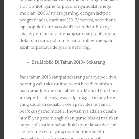
slot. Contoh game terpopulernya adalah mega
moolah (2006/ microgaming, dengan jackpot
progresif ada), starburst (2012/ netent, sederhana
tapi populer karena volatilitas rendah). Efeknya
adalah pemain bisa menang sampai puluhan juta
dolar dari sartu putaran, kasino online menjadi
lebih terpercaya dengan sistem rng.
Era Mobile Di Tahun 2010- Sekarang
Pada tahun 2015 sampai sekarang adanya peritiwa
penting yaitu slot online resmi bisa di mainkan
pada smartphone dan tablet loh. Muncul fitur baru
ini seperti slot megaways, rtp tinggi, dan buy free
yang sudah di sediakan oleh provider ternama
berfokus game mobile. Inovasinya adalah desain
html5 yang memungkinkan game bisa di mainkan
tanpa aplikasi tambahan.Itulah perjalanan dari judi
slot online resmi yang mampu membantu
pengetahuan informasi anda yang sangat