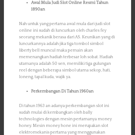
Awal Mula Judi Slot Online Resmi Tahun
1890an
Nah untuk yang pertama awal mula dari judi slot
online ini sudah di luncurkan oleh charles fey
seorang mekanik berasa dari AS. Keunikan yang di
luncurkannya adalah jika tiga tombol simbol
liberty bell muncul maka pemain akan
memenangkan hadiah terbesar loh sobat. Hadiah
utamanya adalah 50 sen, memiliki tiga gulungan
reel dengan beberapa simbol utama sekop, hati,
loneng, tapal kuda, wajik ya.
Perkembangan Di Tahun 1960an
Di tahun 1963 an adanya perkembangan slot ini
sudah mulai di kembangkan oleh bally
technologies dengan mesin pertamanya money
honey. Mesin money hone ini merupakan slot
elektromekanis pertama yang menggunakan