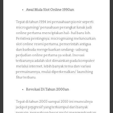
Awal Mula Slot Online 1990an
Tepat di tahun 1994 ini perusahaan pionir seperti
microgaming/ perusahaan perangkat lunak judi
online pertama menciptakan hal- hal baru loh.
Peristiwa pentingnya: microgmaing meluncurkan
slot online resmi pertama, pemerintah antigua
dan barbuda mengeluarkan undang- udnang
perjudian online pertama ya sobat. Inovasi
terbarunya adalah slot dimainkan pada komputer
melalui internet, lebih banyak tema dan variasi
permainannya, mulai diperkenalkan/ launching
fitur terbaru.
Revolusi Di Tahun 2000an
Tepat di tahun 2003 sampai 2010 ini munculnya
jackpot prpgresif yang terkumpul dari banyak
pemain, perusahaan besar mulai mengembankan