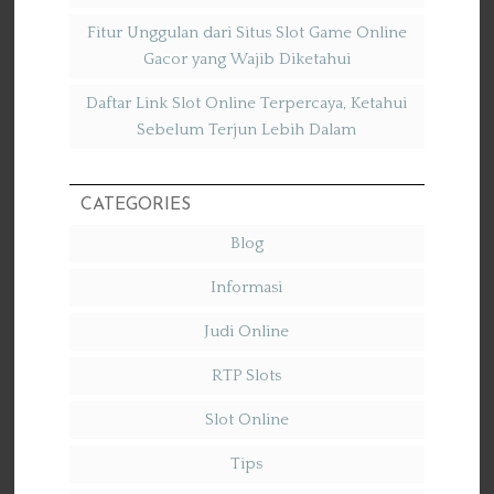
Fitur Unggulan dari Situs Slot Game Online
Gacor yang Wajib Diketahui
Daftar Link Slot Online Terpercaya, Ketahui
Sebelum Terjun Lebih Dalam
CATEGORIES
Blog
Informasi
Judi Online
RTP Slots
Slot Online
Tips