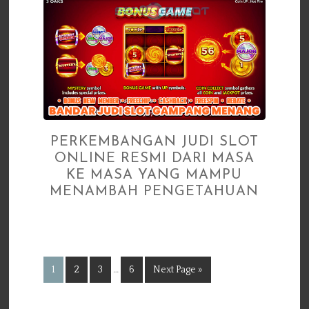
PERKEMBANGAN JUDI SLOT
ONLINE RESMI DARI MASA
KE MASA YANG MAMPU
MENAMBAH PENGETAHUAN
1
2
3
…
6
Next Page »