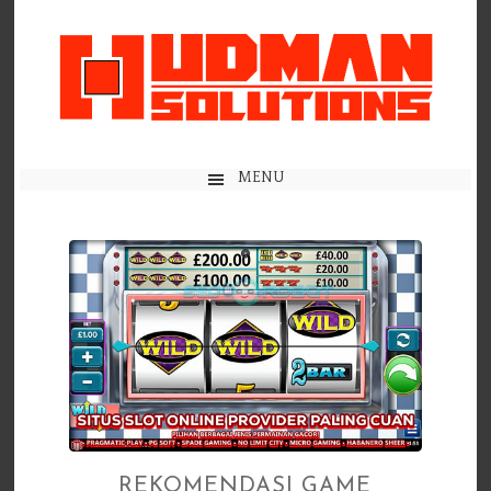
MENU
REKOMENDASI GAME