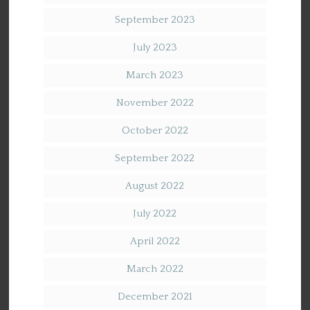
September 2023
July 2023
March 2023
November 2022
October 2022
September 2022
August 2022
July 2022
April 2022
March 2022
December 2021