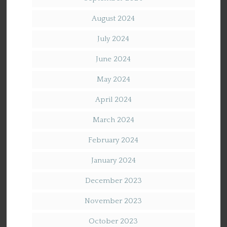
August 2024
July 2024
June 2024
May 2024
April 2024
March 2024
February 2024
January 2024
December 2023
November 2023
October 2023