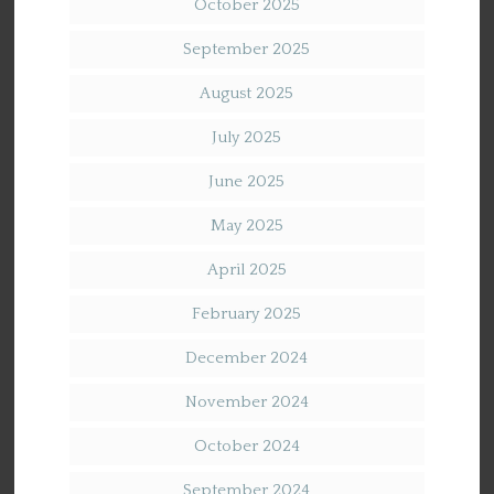
October 2025
September 2025
August 2025
July 2025
June 2025
May 2025
April 2025
February 2025
December 2024
November 2024
October 2024
September 2024