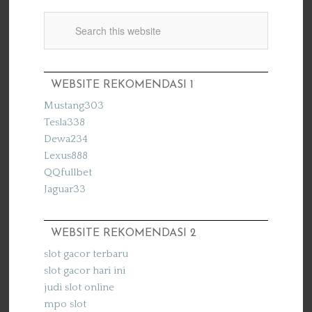
WEBSITE REKOMENDASI 1
Mustang303
Tesla338
Dewa234
Lexus888
QQfullbet
Jaguar33
WEBSITE REKOMENDASI 2
slot gacor terbaru
slot gacor hari ini
judi slot online
mpo slot