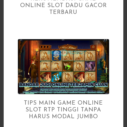
ONLINE SLOT DADU GACOR
TERBARU
TIPS MAIN GAME ONLINE
SLOT RTP TINGGI TANPA
HARUS MODAL JUMBO