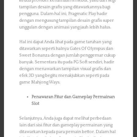
kedua provider kenamaan tersebut, yaitu dari segi
tampilan desain grafis yang ditawarkannya bagi
pengguna. Dalam hal ini, Pragmatic Play hadir
dengan mengusung tampilan desain grafis super
unggulan dengan animasi yang jauh lebih halus.
Hal ini dapat Anda lihat pada game taruhan yang
ditawarkan seperti halnya Gates Of Olympus dan
Sweet Bonanza dengan jumlah penggemar cukup
banyak. Sementara itu pada PG Soft sendiri, hadir
dengan menawarkan tampilan visual grafis dan
efek 3D yang begitu menakjubkan seperti pada
game Mahjong Ways.
Penawaran Fitur dan Gameplay Permainan
Slot
Selanjutnya, Anda juga dapat melihat perbedaan
lain dari sisi fitur dan gameplay permainan yang
ditawarkan kepada para pemain bettor. Dalam hal