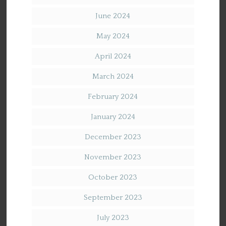
June 2024
May 2024
April 2024
March 2024
February 2024
January 2024
December 2023
November 2023
October 2023
September 2023
July 2023