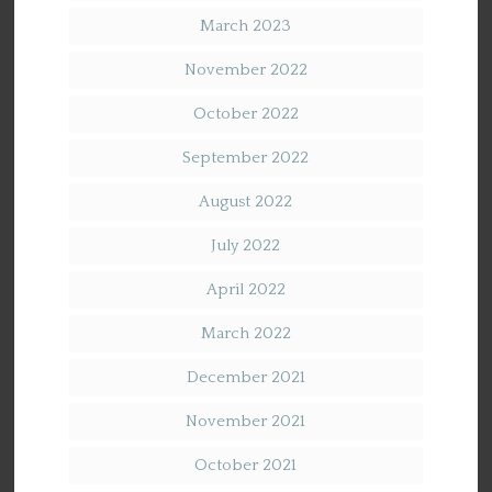
March 2023
November 2022
October 2022
September 2022
August 2022
July 2022
April 2022
March 2022
December 2021
November 2021
October 2021