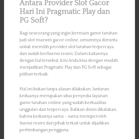
Antara Provider Slot Gacor
Hari Ini Pragmatic Play dan
PG Soft?
Bagi seseorang yang ingin bermain game taruhan
judi slot maxwin gacor online, umumnya diminta
untuk memilih provider slot taruhan terpercaya
dan sudah berlisensi resmi. Dalam kaitannya
dengan hal tersebut, kini Anda bisa dengan mudah
menjadikan Pragmatic Play dan PG Soft sebagai
pilihan terbaik.
Hal ini bukan tanpa alasan dilakukan, lantaran
keduanya merupakan situs penyedia layanan
game taruhan online yang sudah berkualitas
unggulan dan terpercaya. Bahkan disini dikatakan,
bahwa keduanya sama – sama memperoleh
lisensi resmi dari pihak terkait untuk dijadikan
pertimbangan pengguna.