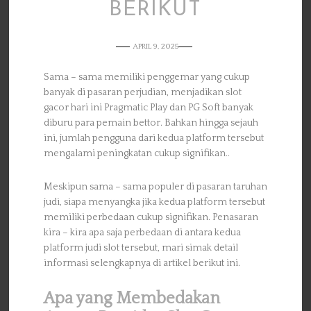
BERIKUT
APRIL 9, 2025
Sama – sama memiliki penggemar yang cukup
banyak di pasaran perjudian, menjadikan slot
gacor hari ini Pragmatic Play dan PG Soft banyak
diburu para pemain bettor. Bahkan hingga sejauh
ini, jumlah pengguna dari kedua platform tersebut
mengalami peningkatan cukup signifikan..
Meskipun sama – sama populer di pasaran taruhan
judi, siapa menyangka jika kedua platform tersebut
memiliki perbedaan cukup signifikan. Penasaran
kira – kira apa saja perbedaan di antara kedua
platform judi slot tersebut, mari simak detail
informasi selengkapnya di artikel berikut ini.
Apa yang Membedakan