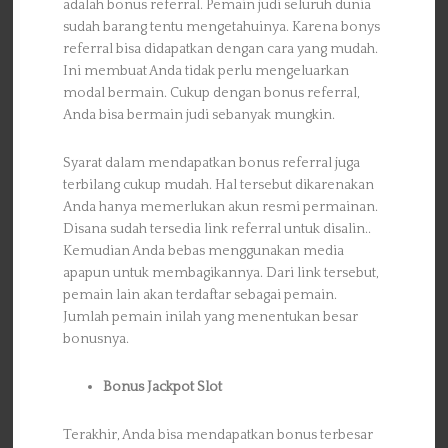
adalah bonus referral. Pemain judi seluruh dunia
sudah barang tentu mengetahuinya. Karena bonys
referral bisa didapatkan dengan cara yang mudah.
Ini membuat Anda tidak perlu mengeluarkan
modal bermain. Cukup dengan bonus referral,
Anda bisa bermain judi sebanyak mungkin.
Syarat dalam mendapatkan bonus referral juga
terbilang cukup mudah. Hal tersebut dikarenakan
Anda hanya memerlukan akun resmi permainan.
Disana sudah tersedia link referral untuk disalin..
Kemudian Anda bebas menggunakan media
apapun untuk membagikannya. Dari link tersebut,
pemain lain akan terdaftar sebagai pemain.
Jumlah pemain inilah yang menentukan besar
bonusnya.
Bonus Jackpot Slot
Terakhir, Anda bisa mendapatkan bonus terbesar