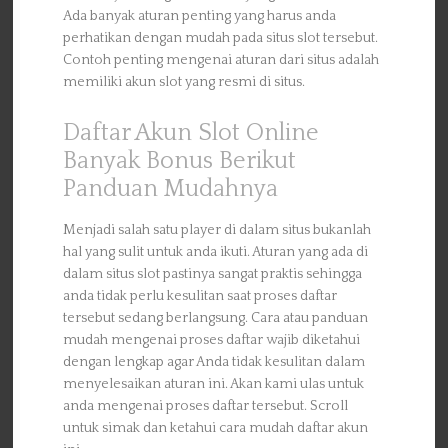
Ada banyak aturan penting yang harus anda
perhatikan dengan mudah pada situs slot tersebut.
Contoh penting mengenai aturan dari situs adalah
memiliki akun slot yang resmi di situs.
Daftar Akun Slot Online
Banyak Bonus Berikut
Panduan Mudahnya
Menjadi salah satu player di dalam situs bukanlah
hal yang sulit untuk anda ikuti. Aturan yang ada di
dalam situs slot pastinya sangat praktis sehingga
anda tidak perlu kesulitan saat proses daftar
tersebut sedang berlangsung. Cara atau panduan
mudah mengenai proses daftar wajib diketahui
dengan lengkap agar Anda tidak kesulitan dalam
menyelesaikan aturan ini. Akan kami ulas untuk
anda mengenai proses daftar tersebut. Scroll
untuk simak dan ketahui cara mudah daftar akun