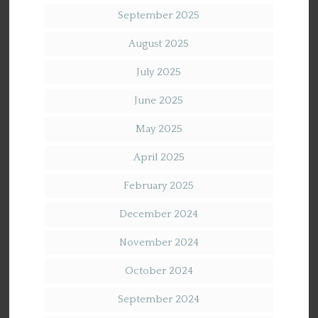
September 2025
August 2025
July 2025
June 2025
May 2025
April 2025
February 2025
December 2024
November 2024
October 2024
September 2024