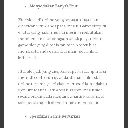
Menyediakan Banyak Fitur
Fitur slot judi online yang beragam juga akan
diberikan untuk anda pada mesin. Game slot judi
di situs yang hadir melalui mesin tersebut akan
memberikan fitur beragam untuk player. Fitur
game slot yang disediakan mesin tentu bisa
membantu anda dalam bermain slot online
terbaik ini.
Fitur slot judi yang disajikan seperti auto spin bisa
menjadi contoh untuk anda, di mana fitur slot
online terpercaya ini akan memberi kemudahan
spin untuk anda. Jadi Anda bisa spin mesin slot
secara praktis pada situs tanpa harus klik tombol
spin berulang kali di mesin judi online slot ini.
Spesifikasi Game Bervariasi