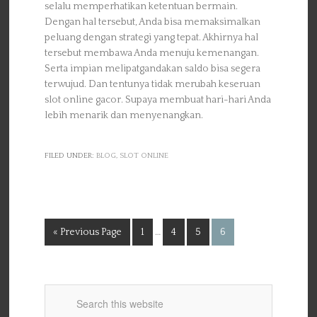
selalu memperhatikan ketentuan bermain.
Dengan hal tersebut, Anda bisa memaksimalkan
peluang dengan strategi yang tepat. Akhirnya hal
tersebut membawa Anda menuju kemenangan.
Serta impian melipatgandakan saldo bisa segera
terwujud. Dan tentunya tidak merubah keseruan
slot online gacor. Supaya membuat hari-hari Anda
lebih menarik dan menyenangkan.
FILED UNDER:
BLOG
,
SLOT ONLINE
« Previous Page
1
…
4
5
6