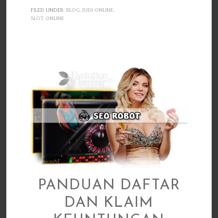
FILED UNDER:
BLOG
,
JUDI ONLINE
,
SLOT ONLINE
PANDUAN DAFTAR
DAN KLAIM