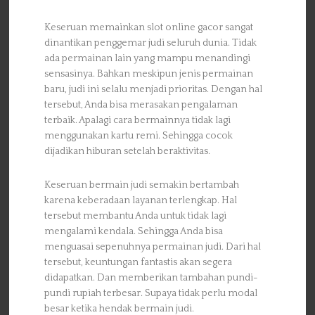
Keseruan memainkan slot online gacor sangat
dinantikan penggemar judi seluruh dunia. Tidak
ada permainan lain yang mampu menandingi
sensasinya. Bahkan meskipun jenis permainan
baru, judi ini selalu menjadi prioritas. Dengan hal
tersebut, Anda bisa merasakan pengalaman
terbaik. Apalagi cara bermainnya tidak lagi
menggunakan kartu remi. Sehingga cocok
dijadikan hiburan setelah beraktivitas.
Keseruan bermain judi semakin bertambah
karena keberadaan layanan terlengkap. Hal
tersebut membantu Anda untuk tidak lagi
mengalami kendala. Sehingga Anda bisa
menguasai sepenuhnya permainan judi. Dari hal
tersebut, keuntungan fantastis akan segera
didapatkan. Dan memberikan tambahan pundi-
pundi rupiah terbesar. Supaya tidak perlu modal
besar ketika hendak bermain judi.