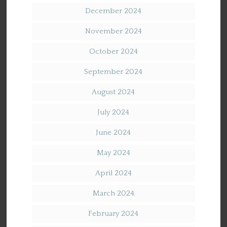
December 2024
November 2024
October 2024
September 2024
August 2024
July 2024
June 2024
May 2024
April 2024
March 2024
February 2024