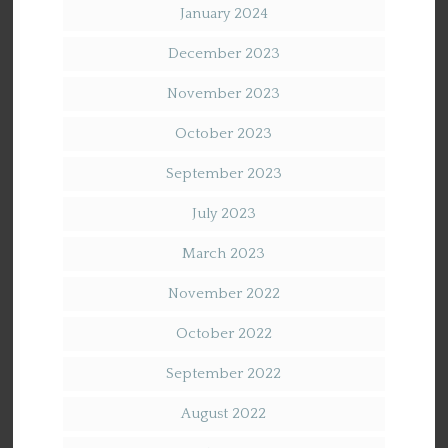
January 2024
December 2023
November 2023
October 2023
September 2023
July 2023
March 2023
November 2022
October 2022
September 2022
August 2022