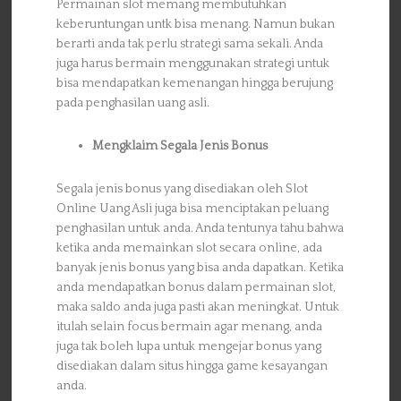
Permainan slot memang membutuhkan
keberuntungan untk bisa menang. Namun bukan
berarti anda tak perlu strategi sama sekali. Anda
juga harus bermain menggunakan strategi untuk
bisa mendapatkan kemenangan hingga berujung
pada penghasilan uang asli.
Mengklaim Segala Jenis Bonus
Segala jenis bonus yang disediakan oleh Slot
Online Uang Asli juga bisa menciptakan peluang
penghasilan untuk anda. Anda tentunya tahu bahwa
ketika anda memainkan slot secara online, ada
banyak jenis bonus yang bisa anda dapatkan. Ketika
anda mendapatkan bonus dalam permainan slot,
maka saldo anda juga pasti akan meningkat. Untuk
itulah selain focus bermain agar menang, anda
juga tak boleh lupa untuk mengejar bonus yang
disediakan dalam situs hingga game kesayangan
anda.