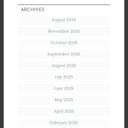
ARCHIVES
August 2026
November 2025
October 2025
September 2025
August 2025
July 2025
June 2025
May 2025
April 2025
February 2025