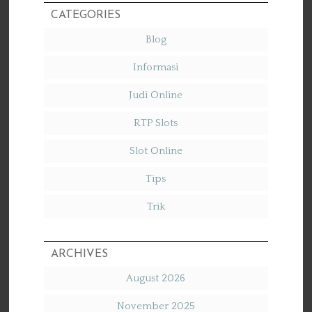
CATEGORIES
Blog
Informasi
Judi Online
RTP Slots
Slot Online
Tips
Trik
ARCHIVES
August 2026
November 2025