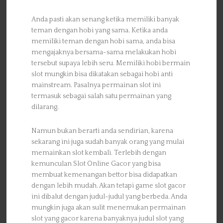
Anda pasti akan senang ketika memiliki banyak
teman dengan hobi yang sama. Ketika anda
memiliki teman dengan hobi sama, anda bisa
mengajaknya bersama-sama melakukan hobi
tersebut supaya lebih seru. Memiliki hobi bermain
slot mungkin bisa dikatakan sebagai hobi anti
mainstream. Pasalnya permainan slot ini
termasuk sebagai salah satu permainan yang
dilarang.
Namun bukan berarti anda sendirian, karena
sekarang ini juga sudah banyak orang yang mulai
memainkan slot kembali. Terlebih dengan
kemunculan Slot Online Gacor yang bisa
membuat kemenangan bettor bisa didapatkan
dengan lebih mudah. Akan tetapi game slot gacor
ini dibalut dengan judul-judul yang berbeda. Anda
mungkin juga akan sulit menemukan permainan
slot yang gacor karena banyaknya judul slot yang