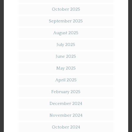
October 2025
September 2025
August 2025
July 2025
June 2025
May 2025
April 2025
February 2025
December 2024
November 2024
October 2024