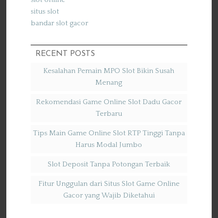
situs slot
bandar slot gacor
RECENT POSTS
Kesalahan Pemain MPO Slot Bikin Susah
Menang
Rekomendasi Game Online Slot Dadu Gacor
Terbaru
Tips Main Game Online Slot RTP Tinggi Tanpa
Harus Modal Jumbo
Slot Deposit Tanpa Potongan Terbaik
Fitur Unggulan dari Situs Slot Game Online
Gacor yang Wajib Diketahui