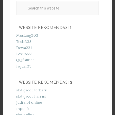
WEBSITE REKOMENDASI 1
Mustang303
Tesla338
Dewa234
Lexus888
QQfullbet
Jaguar33
WEBSITE REKOMENDASI 2
slot gacor terbaru
slot gacor hari ini
judi slot online
mpo slot
slot online