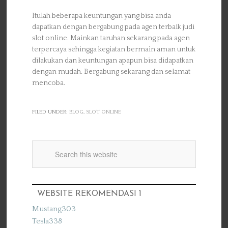
Itulah beberapa keuntungan yang bisa anda
dapatkan dengan bergabung pada agen terbaik judi
slot online. Mainkan taruhan sekarang pada agen
terpercaya sehingga kegiatan bermain aman untuk
dilakukan dan keuntungan apapun bisa didapatkan
dengan mudah. Bergabung sekarang dan selamat
mencoba.
FILED UNDER:
BLOG
,
SLOT ONLINE
WEBSITE REKOMENDASI 1
Mustang303
Tesla338