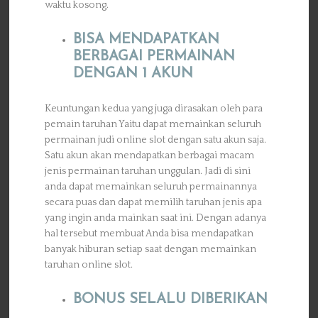
waktu kosong.
BISA MENDAPATKAN
BERBAGAI PERMAINAN
DENGAN 1 AKUN
Keuntungan kedua yang juga dirasakan oleh para
pemain taruhan Yaitu dapat memainkan seluruh
permainan judi online slot dengan satu akun saja.
Satu akun akan mendapatkan berbagai macam
jenis permainan taruhan unggulan. Jadi di sini
anda dapat memainkan seluruh permainannya
secara puas dan dapat memilih taruhan jenis apa
yang ingin anda mainkan saat ini. Dengan adanya
hal tersebut membuat Anda bisa mendapatkan
banyak hiburan setiap saat dengan memainkan
taruhan online slot.
BONUS SELALU DIBERIKAN