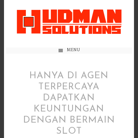
MENU
HANYA DI AGEN
TERPERCAYA
DAPATKAN
KEUNTUNGAN
DENGAN BERMAIN
SLOT