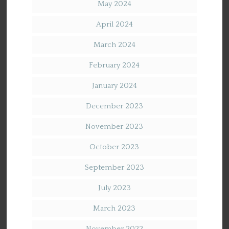
May 2024
April 2024
March 2024
February 2024
January 2024
December 2023
November 2023
October 2023
September 2023
July 2023
March 2023
November 2022