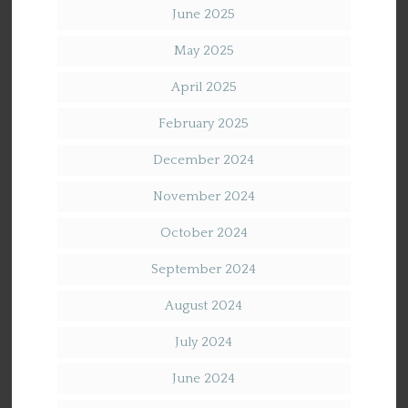
June 2025
May 2025
April 2025
February 2025
December 2024
November 2024
October 2024
September 2024
August 2024
July 2024
June 2024